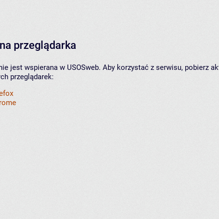
na przeglądarka
nie jest wspierana w USOSweb. Aby korzystać z serwisu, pobierz ak
ych przeglądarek:
refox
hrome