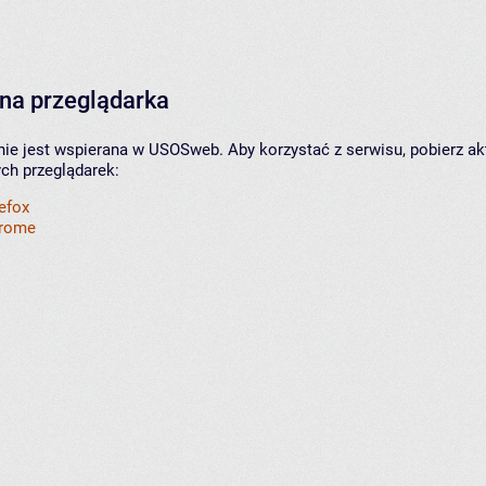
na przeglądarka
nie jest wspierana w USOSweb. Aby korzystać z serwisu, pobierz ak
ych przeglądarek:
refox
hrome