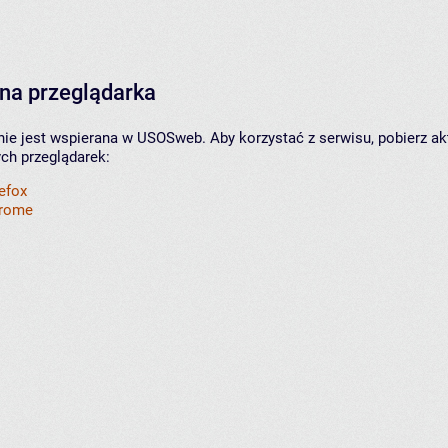
na przeglądarka
nie jest wspierana w USOSweb. Aby korzystać z serwisu, pobierz ak
ych przeglądarek:
refox
hrome