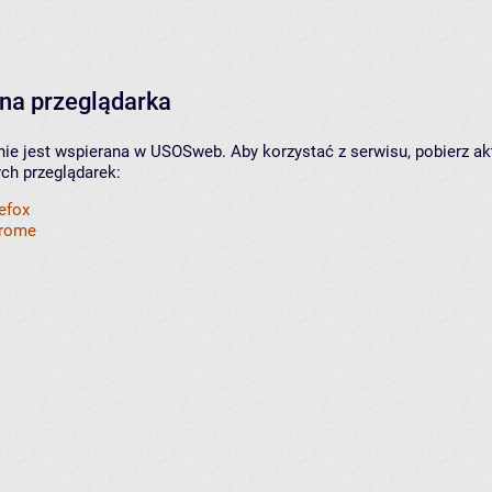
na przeglądarka
nie jest wspierana w USOSweb. Aby korzystać z serwisu, pobierz ak
ych przeglądarek:
refox
hrome