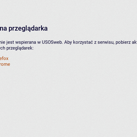
na przeglądarka
nie jest wspierana w USOSweb. Aby korzystać z serwisu, pobierz ak
ych przeglądarek:
refox
hrome