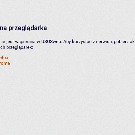
na przeglądarka
nie jest wspierana w USOSweb. Aby korzystać z serwisu, pobierz ak
ych przeglądarek:
refox
hrome