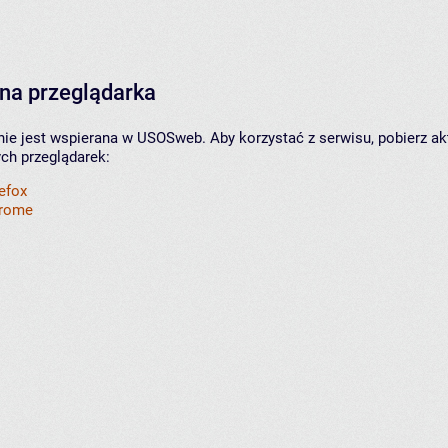
na przeglądarka
nie jest wspierana w USOSweb. Aby korzystać z serwisu, pobierz ak
ych przeglądarek:
refox
hrome