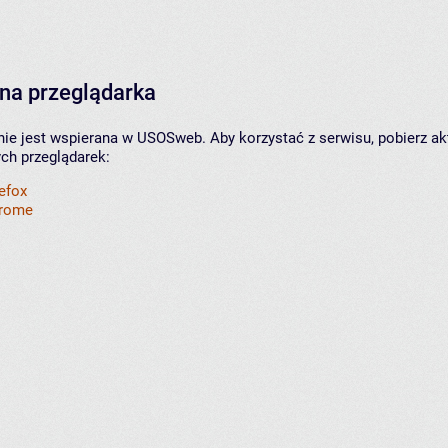
na przeglądarka
nie jest wspierana w USOSweb. Aby korzystać z serwisu, pobierz ak
ych przeglądarek:
refox
hrome