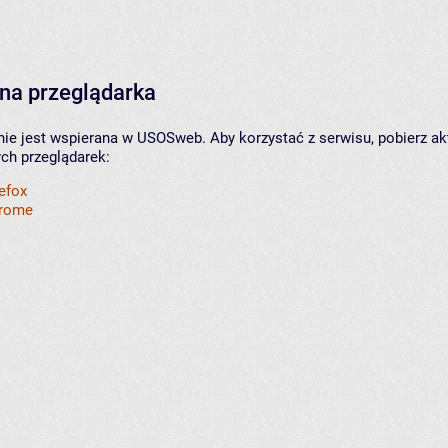
na przeglądarka
nie jest wspierana w USOSweb. Aby korzystać z serwisu, pobierz ak
ych przeglądarek:
refox
hrome