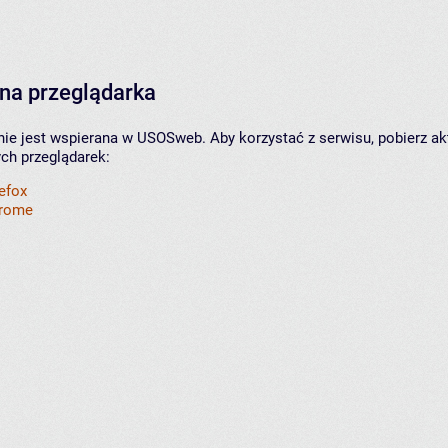
na przeglądarka
nie jest wspierana w USOSweb. Aby korzystać z serwisu, pobierz ak
ych przeglądarek:
refox
hrome