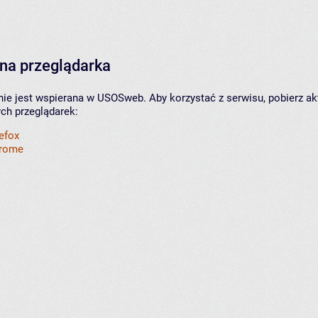
na przeglądarka
nie jest wspierana w USOSweb. Aby korzystać z serwisu, pobierz ak
ych przeglądarek:
refox
hrome