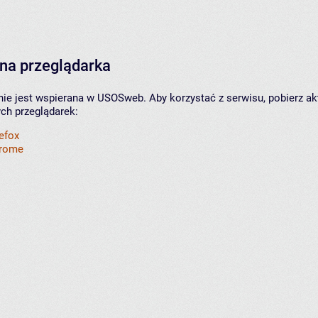
na przeglądarka
nie jest wspierana w USOSweb. Aby korzystać z serwisu, pobierz ak
ych przeglądarek:
refox
hrome