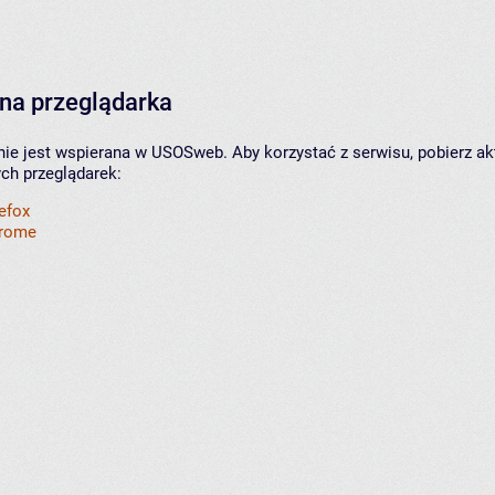
na przeglądarka
nie jest wspierana w USOSweb. Aby korzystać z serwisu, pobierz ak
ych przeglądarek:
refox
hrome