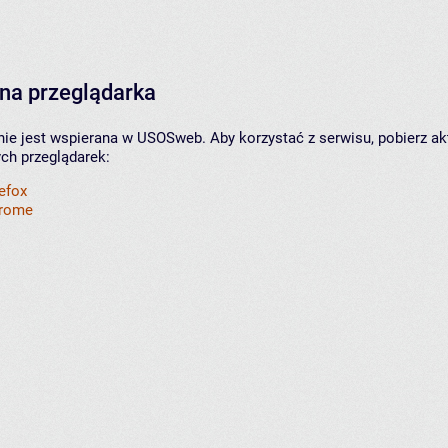
na przeglądarka
nie jest wspierana w USOSweb. Aby korzystać z serwisu, pobierz ak
ych przeglądarek:
refox
hrome