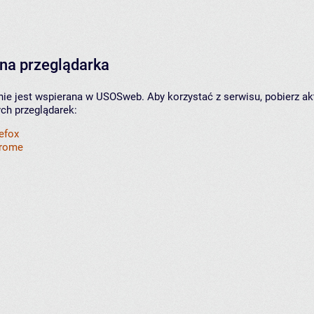
na przeglądarka
nie jest wspierana w USOSweb. Aby korzystać z serwisu, pobierz ak
ych przeglądarek:
refox
hrome