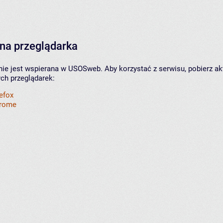
na przeglądarka
nie jest wspierana w USOSweb. Aby korzystać z serwisu, pobierz ak
ych przeglądarek:
refox
hrome