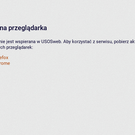
na przeglądarka
nie jest wspierana w USOSweb. Aby korzystać z serwisu, pobierz ak
ych przeglądarek:
refox
hrome