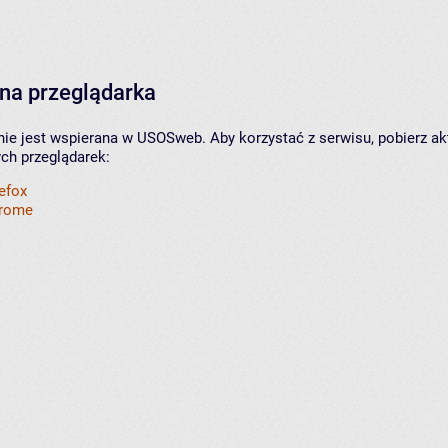
na przeglądarka
nie jest wspierana w USOSweb. Aby korzystać z serwisu, pobierz ak
ych przeglądarek:
refox
hrome