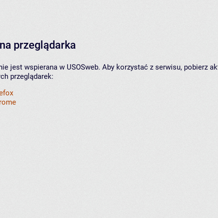
na przeglądarka
nie jest wspierana w USOSweb. Aby korzystać z serwisu, pobierz ak
ych przeglądarek:
refox
hrome