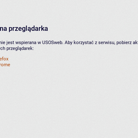
na przeglądarka
nie jest wspierana w USOSweb. Aby korzystać z serwisu, pobierz ak
ych przeglądarek:
refox
hrome