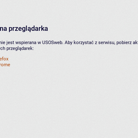
na przeglądarka
nie jest wspierana w USOSweb. Aby korzystać z serwisu, pobierz ak
ych przeglądarek:
refox
hrome