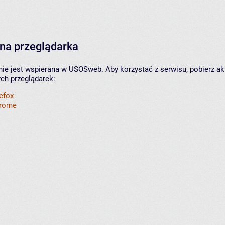
na przeglądarka
nie jest wspierana w USOSweb. Aby korzystać z serwisu, pobierz ak
ych przeglądarek:
refox
hrome