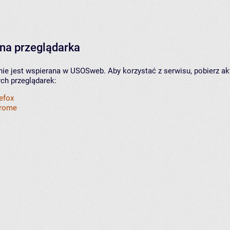
na przeglądarka
nie jest wspierana w USOSweb. Aby korzystać z serwisu, pobierz ak
ych przeglądarek:
refox
hrome