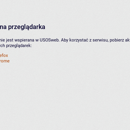
na przeglądarka
nie jest wspierana w USOSweb. Aby korzystać z serwisu, pobierz ak
ych przeglądarek:
refox
hrome