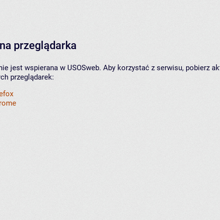
na przeglądarka
nie jest wspierana w USOSweb. Aby korzystać z serwisu, pobierz ak
ych przeglądarek:
refox
hrome