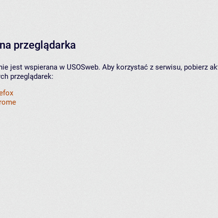
na przeglądarka
nie jest wspierana w USOSweb. Aby korzystać z serwisu, pobierz ak
ych przeglądarek:
refox
hrome