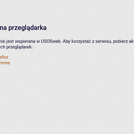
na przeglądarka
nie jest wspierana w USOSweb. Aby korzystać z serwisu, pobierz ak
ych przeglądarek:
refox
hrome