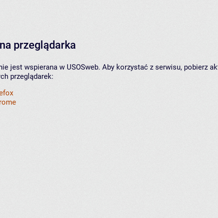
na przeglądarka
nie jest wspierana w USOSweb. Aby korzystać z serwisu, pobierz ak
ych przeglądarek:
refox
hrome