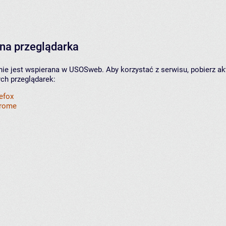
na przeglądarka
nie jest wspierana w USOSweb. Aby korzystać z serwisu, pobierz ak
ych przeglądarek:
refox
hrome