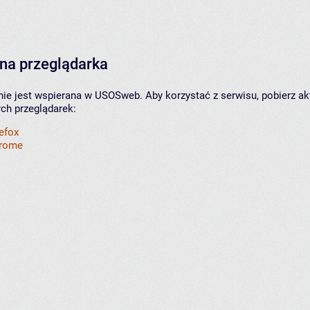
na przeglądarka
nie jest wspierana w USOSweb. Aby korzystać z serwisu, pobierz ak
ych przeglądarek:
refox
hrome