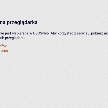
na przeglądarka
nie jest wspierana w USOSweb. Aby korzystać z serwisu, pobierz ak
ych przeglądarek:
refox
hrome