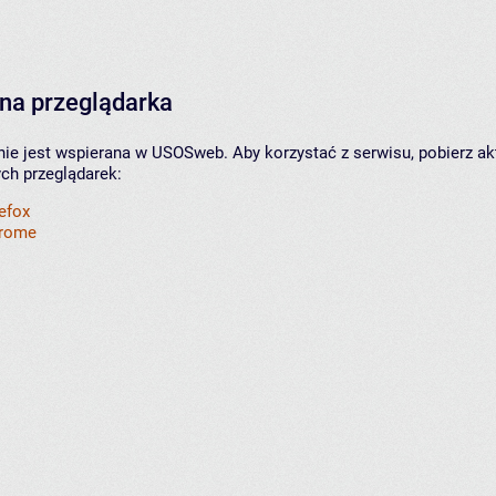
na przeglądarka
nie jest wspierana w USOSweb. Aby korzystać z serwisu, pobierz ak
ych przeglądarek:
refox
hrome