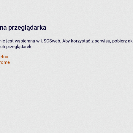
na przeglądarka
nie jest wspierana w USOSweb. Aby korzystać z serwisu, pobierz ak
ych przeglądarek:
refox
hrome