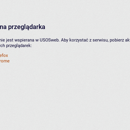
na przeglądarka
nie jest wspierana w USOSweb. Aby korzystać z serwisu, pobierz ak
ych przeglądarek:
refox
hrome