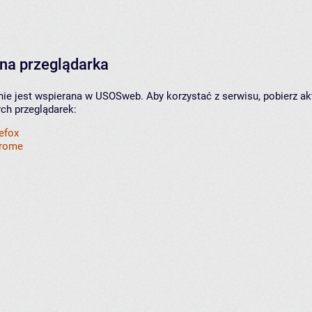
na przeglądarka
nie jest wspierana w USOSweb. Aby korzystać z serwisu, pobierz ak
ych przeglądarek:
refox
hrome