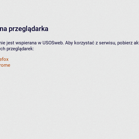
na przeglądarka
nie jest wspierana w USOSweb. Aby korzystać z serwisu, pobierz ak
ych przeglądarek:
refox
hrome