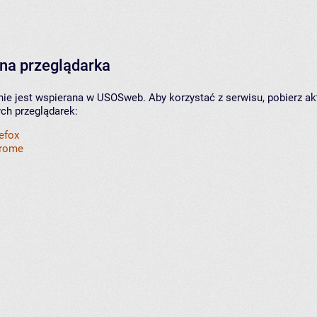
na przeglądarka
nie jest wspierana w USOSweb. Aby korzystać z serwisu, pobierz ak
ych przeglądarek:
refox
hrome