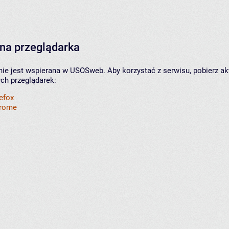
na przeglądarka
nie jest wspierana w USOSweb. Aby korzystać z serwisu, pobierz ak
ych przeglądarek:
refox
hrome