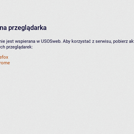
na przeglądarka
nie jest wspierana w USOSweb. Aby korzystać z serwisu, pobierz ak
ych przeglądarek:
refox
hrome