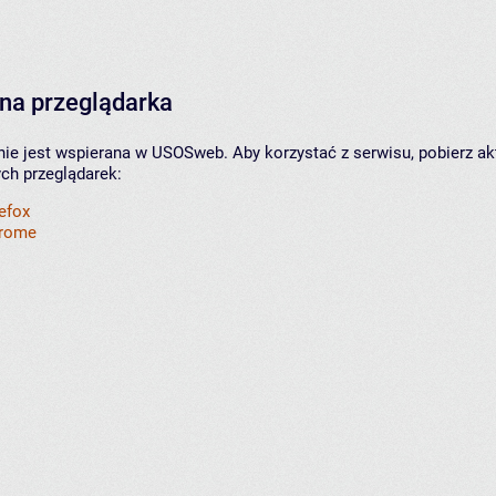
na przeglądarka
nie jest wspierana w USOSweb. Aby korzystać z serwisu, pobierz ak
ych przeglądarek:
refox
hrome