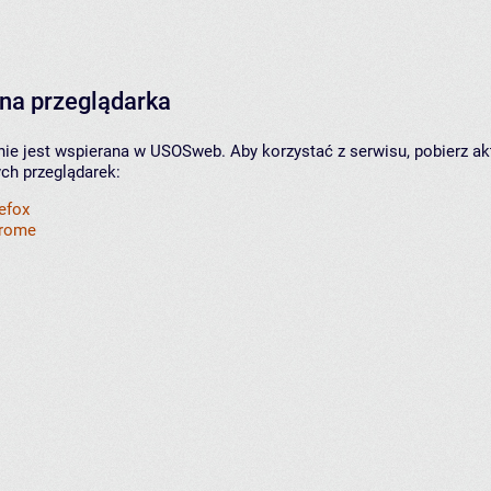
na przeglądarka
nie jest wspierana w USOSweb. Aby korzystać z serwisu, pobierz ak
ych przeglądarek:
refox
hrome