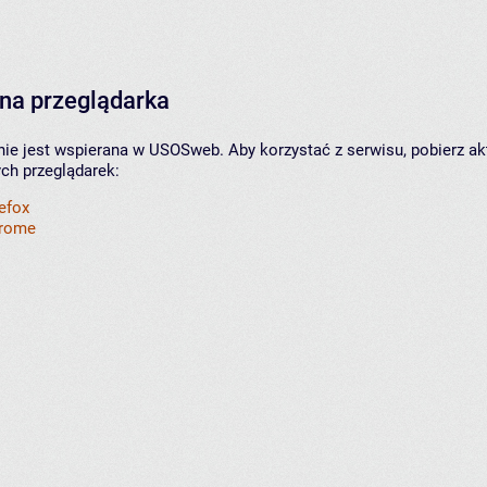
na przeglądarka
nie jest wspierana w USOSweb. Aby korzystać z serwisu, pobierz ak
ych przeglądarek:
refox
hrome