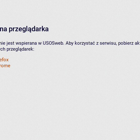
na przeglądarka
nie jest wspierana w USOSweb. Aby korzystać z serwisu, pobierz ak
ych przeglądarek:
refox
hrome