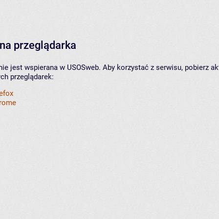
na przeglądarka
nie jest wspierana w USOSweb. Aby korzystać z serwisu, pobierz ak
ych przeglądarek:
refox
hrome