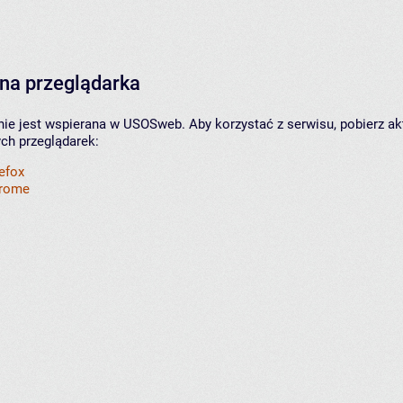
na przeglądarka
nie jest wspierana w USOSweb. Aby korzystać z serwisu, pobierz ak
ych przeglądarek:
refox
hrome