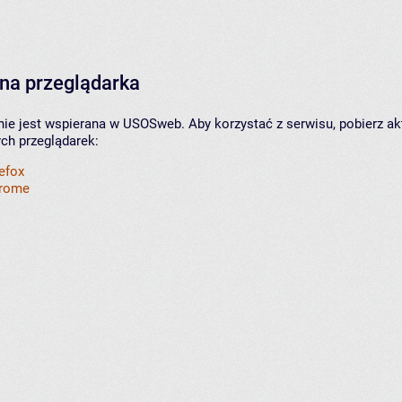
na przeglądarka
nie jest wspierana w USOSweb. Aby korzystać z serwisu, pobierz ak
ych przeglądarek:
refox
hrome