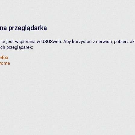
na przeglądarka
nie jest wspierana w USOSweb. Aby korzystać z serwisu, pobierz ak
ych przeglądarek:
refox
hrome