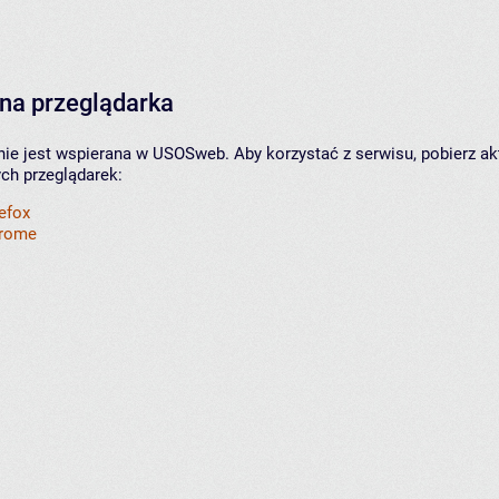
na przeglądarka
nie jest wspierana w USOSweb. Aby korzystać z serwisu, pobierz ak
ych przeglądarek:
refox
hrome