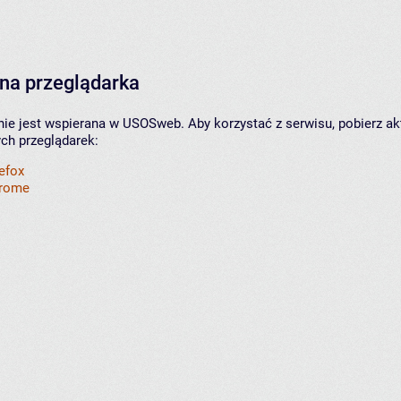
na przeglądarka
nie jest wspierana w USOSweb. Aby korzystać z serwisu, pobierz ak
ych przeglądarek:
refox
hrome