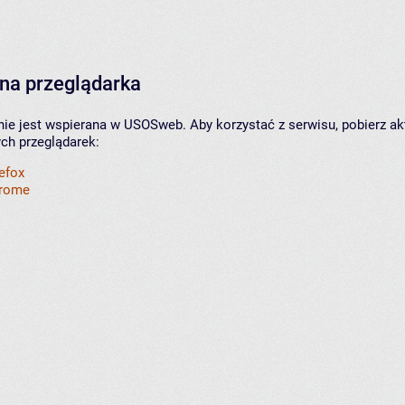
na przeglądarka
nie jest wspierana w USOSweb. Aby korzystać z serwisu, pobierz ak
ych przeglądarek:
refox
hrome